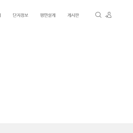
내
단지정보
평면설계
게시판
로그인
회원가입