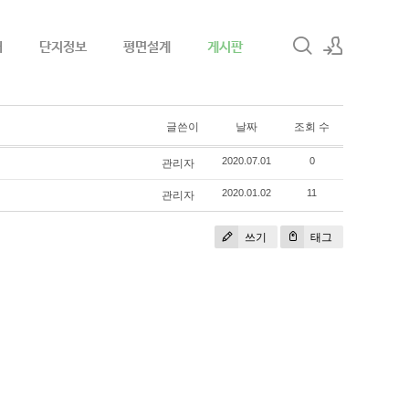
내
단지정보
평면설계
게시판
로그인
글쓴이
날짜
조회 수
회원가입
관리자
2020.07.01
0
관리자
2020.01.02
11
쓰기
태그