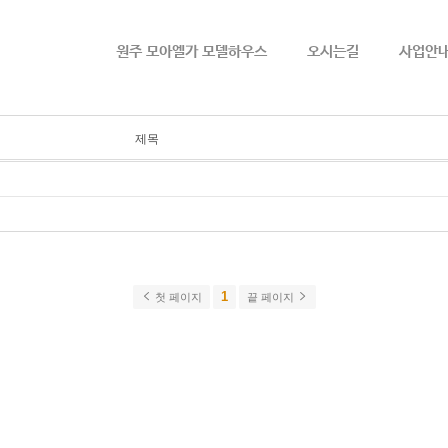
메뉴 건너뛰기
원주 모아엘가 모델하우스
오시는길
사업안
제목
1
첫 페이지
끝 페이지